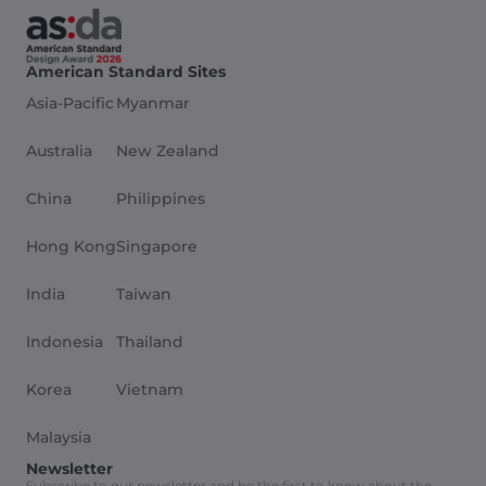
American Standard Sites
Asia-Pacific
Myanmar
Australia
New Zealand
China
Philippines
Hong Kong
Singapore
India
Taiwan
Indonesia
Thailand
Korea
Vietnam
Malaysia
Newsletter
Subscribe to our newsletter and be the first to know about the