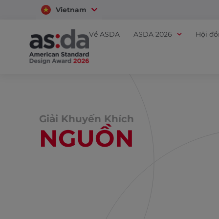
Vietnam
Thailand
Về ASDA
ASDA 2026
Hội đ
Giải Khuyến Khích
NGUỒN