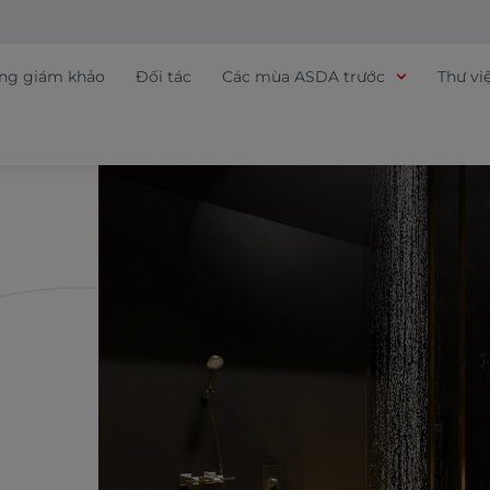
ồng giám khảo
Đối tác
Các mùa ASDA trước
Thư vi