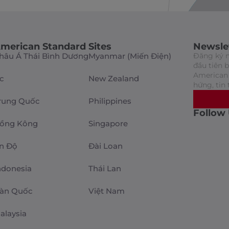
merican Standard Sites
Newsle
hâu Á Thái Bình Dương
Myanmar (Miến Điện)
Đăng ký n
đầu tiên 
American 
c
New Zealand
hứng, tin 
rung Quốc
Philippines
Follow
ồng Kông
Singapore
n Độ
Đài Loan
ndonesia
Thái Lan
àn Quốc
Việt Nam
alaysia