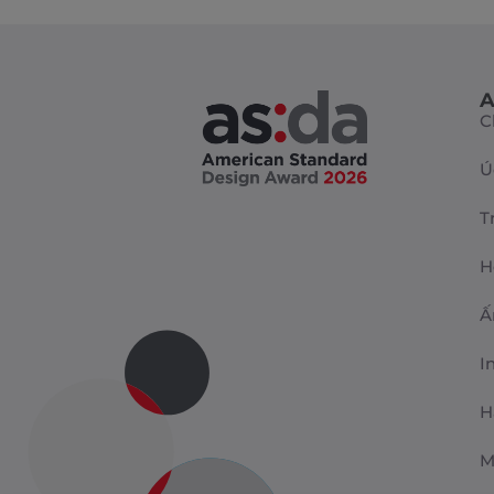
A
C
Ú
T
H
Ấ
I
H
M