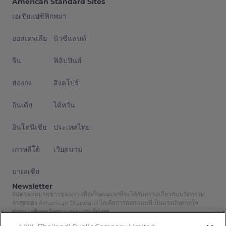
American Standard Sites
เอเชียแปซิฟิก
พม่า
ออสเตรเลีย
นิวซีแลนด์
จีน
ฟิลิปปินส์
ฮ่องกง
สิงคโปร์
อินเดีย
ไต้หวัน
อินโดนีเซีย
ประเทศไทย
เกาหลีใต้
เวียดนาม
มาเลเซีย
Newsletter
สมัครจดหมายข่าวของเรา เพื่อเป็นคนแรกที่จะได้รับทราบเกี่ยวกับนวัตกรรม
ล่าสุดของ American Standard ไอเดียการออกแบบที่เป็นแรงบันดาลใจ
ข่าวสารพิเศษ กิจกรรม และการอัปเดต
สมัครสมาชิก