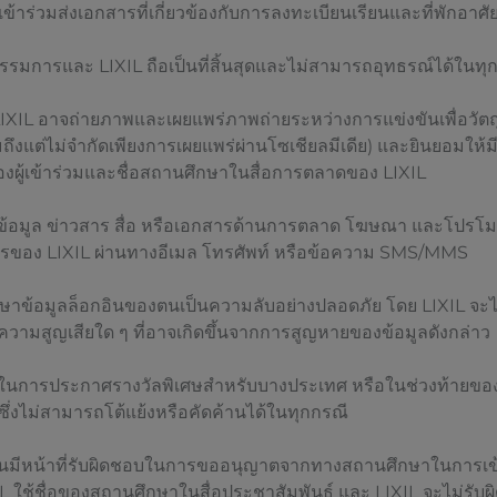
ผู้เข้าร่วมส่งเอกสารที่เกี่ยวข้องกับการลงทะเบียนเรียนและที่พักอาศั
มการและ LIXIL ถือเป็นที่สิ้นสุดและไม่สามารถอุทธรณ์ได้ในทุ
่า LIXIL อาจถ่ายภาพและเผยแพร่ภาพถ่ายระหว่างการแข่งขันเพื่อวั
ถึงแต่ไม่จำกัดเพียงการเผยแพร่ผ่านโซเชียลมีเดีย) และยินยอมให้
องผู้เข้าร่วมและชื่อสถานศึกษาในสื่อการตลาดของ LIXIL
ับข้อมูล ข่าวสาร สื่อ หรือเอกสารด้านการตลาด โฆษณา และโปรโมชั่น
ารของ LIXIL ผ่านทางอีเมล โทรศัพท์ หรือข้อความ SMS/MMS
บรักษาข้อมูลล็อกอินของตนเป็นความลับอย่างปลอดภัย โดย LIXIL จะ
อความสูญเสียใด ๆ ที่อาจเกิดขึ้นจากการสูญหายของข้อมูลดังกล่าว
ิ์ในการประกาศรางวัลพิเศษสำหรับบางประเทศ หรือในช่วงท้ายขอ
 ซึ่งไม่สามารถโต้แย้งหรือคัดค้านได้ในทุกกรณี
ว่าตนมีหน้าที่รับผิดชอบในการขออนุญาตจากทางสถานศึกษาในการเข
 ใช้ชื่อของสถานศึกษาในสื่อประชาสัมพันธ์ และ LIXIL จะไม่รับผ