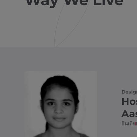
Way We Live
Desig
Ho
Aa
อินเดีย