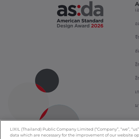
A
เ
อ
จี
ฮ
อิ
อ
เ
ม
LIXIL (Thailand) Public Company Limited (“Company”, “we”, “us”, o
data which are necessary for the improvement of our website oper