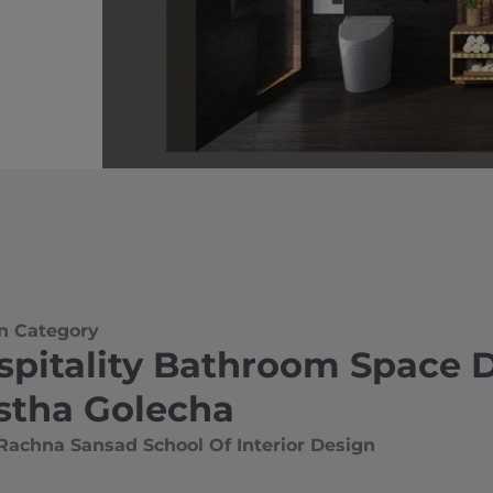
n Category
spitality Bathroom Space 
stha Golecha
Rachna Sansad School Of Interior Design