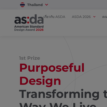
Thailand
Vietnam
เกี่ยวกับ ASDA
ASDA 2026
คณ
1st Prize
Purposeful
Design
Transforming 