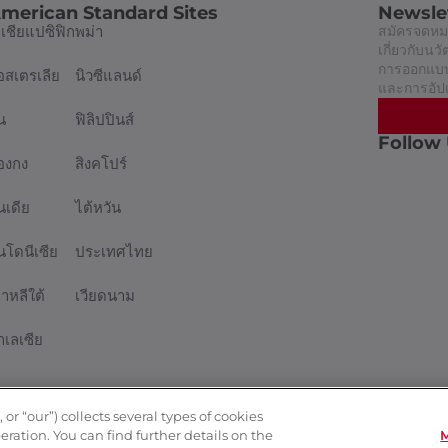
merican Standard Sites
Newsle
อเชียแปซิฟิก
พม่า
สมัครจดหมา
เกี่ยวกับน
การออกแบบท
อสเตรเลีย
นิวซีแลนด์
และการอัป
น
ฟิลิปปินส์
Follow
่องกง
สิงคโปร์
นเดีย
ไต้หวัน
ินโดนีเซีย
ประเทศไทย
กาหลีใต้
เวียดนาม
าเลเซีย
r “our”) collects several types of cookies
ation. You can find further details on the