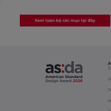
Xem toàn bộ các mục tại đây
A
C
Ú
T
H