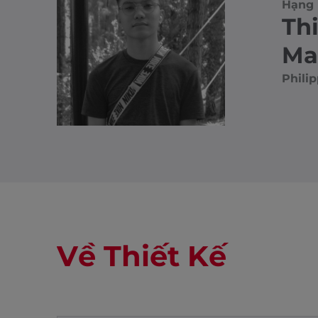
Hạng 
Th
Ma
Philip
Về Thiết Kế