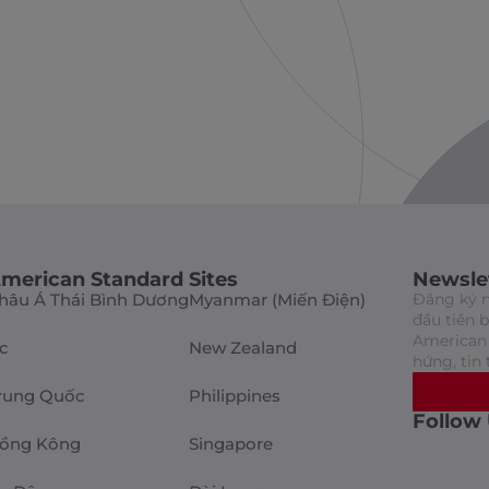
merican Standard Sites
Newsle
hâu Á Thái Bình Dương
Myanmar (Miến Điện)
Đăng ký n
đầu tiên 
American 
c
New Zealand
hứng, tin 
rung Quốc
Philippines
Follow
ồng Kông
Singapore