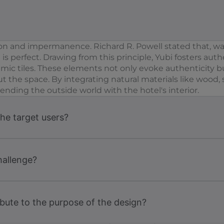
on and impermanence. Richard R. Powell stated that, wab
 is perfect. Drawing from this principle, Yubi fosters aut
ramic tiles. These elements not only evoke authenticity 
the space. By integrating natural materials like wood, 
ding the outside world with the hotel's interior.
the target users?
hallenge?
bute to the purpose of the design?