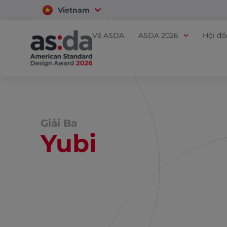
Vietnam
Thailand
Về ASDA
ASDA 2026
Hội đ
Giải Ba
Yubi