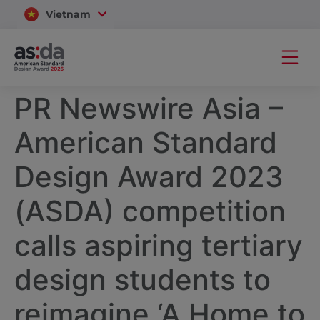
Vietnam
Thailand
PR Newswire Asia –
American Standard
Design Award 2023
(ASDA) competition
calls aspiring tertiary
design students to
reimagine ‘A Home to