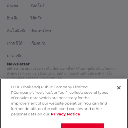
ฮ่องกง
สิงคโปร์
อินเดีย
ไต้หวัน
อินโดนีเซีย
ประเทศไทย
เกาหลีใต้
เวียดนาม
มาเลเซีย
Newsletter
สมัครจดหมายข่าวของเรา เพื่อเป็นคนแรกที่จะได้รับทราบเกี่ยวกับนวัตกรรม
ล่าสุดของ American Standard ไอเดียการออกแบบที่เป็นแรงบันดาลใจ
ข่าวสารพิเศษ กิจกรรม และการอัปเดต
สมัครสมาชิก
LIXIL (Thailand) Public Company Limited
Follow Us
(“Company”, “we”, “us”, or “our”) collects several types
of cookies data which are necessary for the
improvement of our website operation. You can find
further details on the collected cookies and other
personal data on our
Privacy Notice
นโยบายความเป็นส่วนตัว
ติดต่อเรา