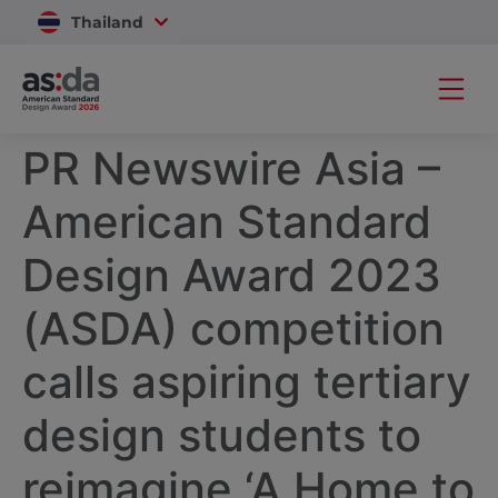
Thailand
Vietnam
PR Newswire Asia –
American Standard
Design Award 2023
(ASDA) competition
calls aspiring tertiary
design students to
reimagine ‘A Home to