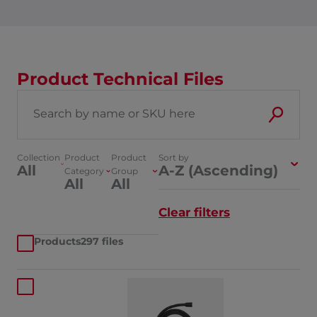
Product Technical Files
Collection
Product
Product
Sort by
All
A-Z (Ascending)
Category
Group
All
All
Clear filters
Products
297 files