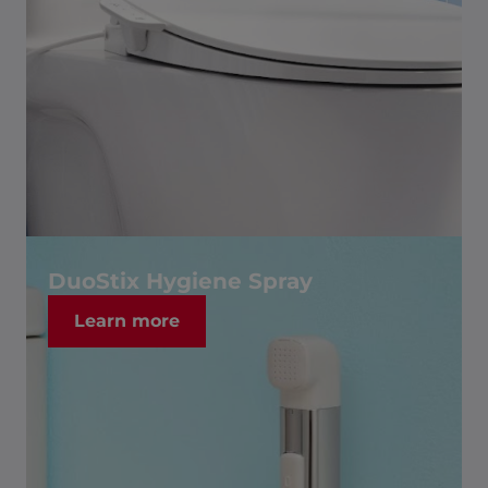
DuoStix Hygiene Spray
Learn more