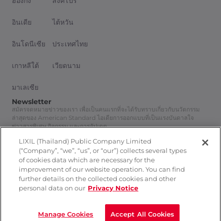
ฮ่องกง
สิงคโปร์
อินเดีย
ไต้หวัน
อินโดนีเซีย
ประเทศไทย
เกาหลีใต้
เวียดนาม
มาเลเซีย
Newsletter
สมัครจดหมายข่าวของเรา เพื่อเป็นคนแรกที่จะได้รับทราบเกี่ยวกับนวัตกรรม
ล่าสุดของ American Standard ไอเดียการออกแบบที่เป็นแรงบันดาลใจ
ข่าวสารพิเศษ กิจกรรม และการอัปเดต
สมัครสมาชิก
LIXIL (Thailand) Public Company Limited
Follow Us
(“Company”, “we”, “us”, or “our”) collects several types
of cookies data which are necessary for the
improvement of our website operation. You can find
further details on the collected cookies and other
personal data on our
Privacy Notice
นโยบายความเป็นส่วนตัว
ติดต่อเรา
Manage Cookies
Accept All Cookies
© 2026 LIXIL International Pte Ltd