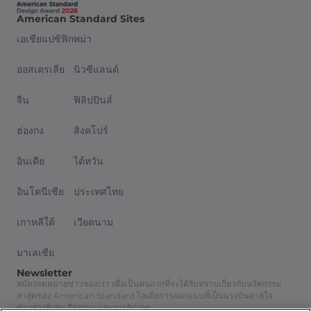
American Standard Sites
เอเชียแปซิฟิก
พม่า
ออสเตรเลีย
นิวซีแลนด์
จีน
ฟิลิปปินส์
ฮ่องกง
สิงคโปร์
อินเดีย
ไต้หวัน
อินโดนีเซีย
ประเทศไทย
เกาหลีใต้
เวียดนาม
มาเลเซีย
Newsletter
สมัครจดหมายข่าวของเรา เพื่อเป็นคนแรกที่จะได้รับทราบเกี่ยวกับนวัตกรรม
ล่าสุดของ American Standard ไอเดียการออกแบบที่เป็นแรงบันดาลใจ
ข่าวสารพิเศษ กิจกรรม และการอัปเดต