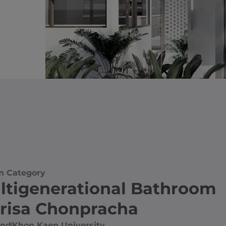
n Category
ltigenerational Bathroom
risa Chonpracha
and
Khon Kaen University