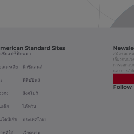
merican Standard Sites
Newsle
อเชียแปซิฟิก
พม่า
สมัครจดหมา
เกี่ยวกับน
การออกแบบท
อสเตรเลีย
นิวซีแลนด์
และการอัป
น
ฟิลิปปินส์
Follow
่องกง
สิงคโปร์
นเดีย
ไต้หวัน
ินโดนีเซีย
ประเทศไทย
กาหลีใต้
เวียดนาม