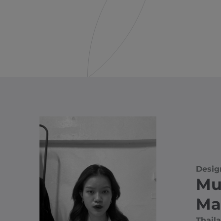
Desig
Mu
Ma
Thail