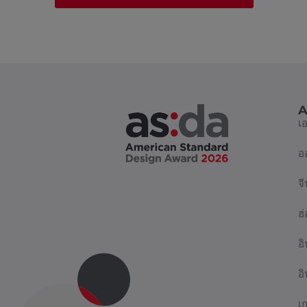
A
เ
อ
จี
ฮ
อิ
อ
เ