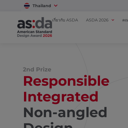
Thailand
Vietnam
เกี่ยวกับ ASDA
ASDA 2026
คณ
2nd Prize
Responsible
Integrated
Non-angled