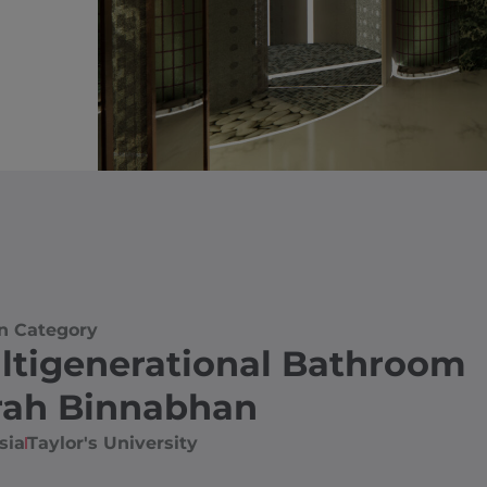
n Category
ltigenerational Bathroom
rah Binnabhan
sia
Taylor's University