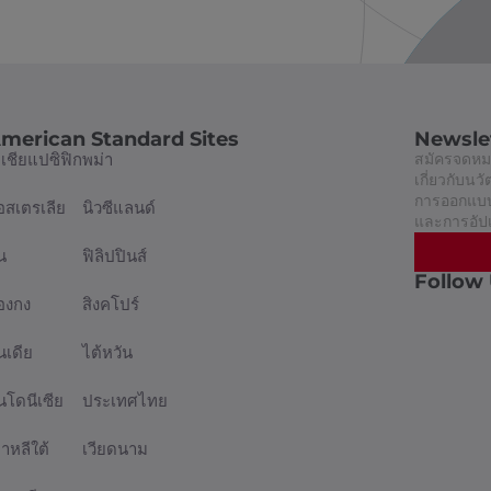
merican Standard Sites
Newsle
อเชียแปซิฟิก
พม่า
สมัครจดหมา
เกี่ยวกับน
การออกแบบท
อสเตรเลีย
นิวซีแลนด์
และการอัป
น
ฟิลิปปินส์
Follow
่องกง
สิงคโปร์
นเดีย
ไต้หวัน
ินโดนีเซีย
ประเทศไทย
กาหลีใต้
เวียดนาม