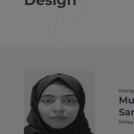
Design
Desig
Mu
Sa
Malay