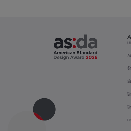
A
เ
อ
จี
ฮ
อิ
อ
เ