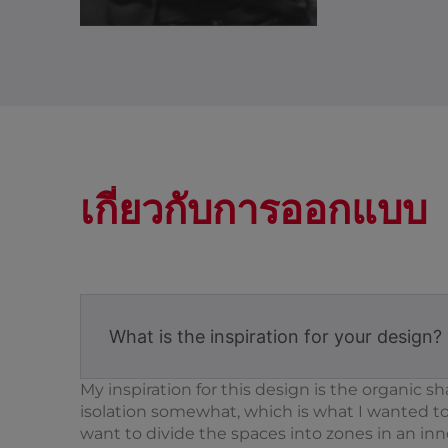
เกี่ยวกับการออกแบบ
What is the inspiration for your design?
My inspiration for this design is the organic 
isolation somewhat, which is what I wanted to 
want to divide the spaces into zones in an in