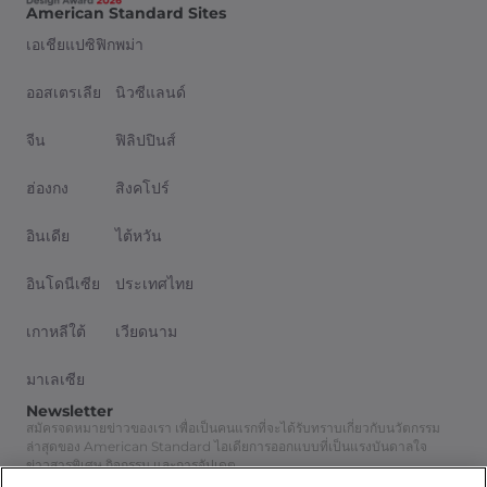
American Standard Sites
เอเชียแปซิฟิก
พม่า
ออสเตรเลีย
นิวซีแลนด์
จีน
ฟิลิปปินส์
ฮ่องกง
สิงคโปร์
อินเดีย
ไต้หวัน
อินโดนีเซีย
ประเทศไทย
เกาหลีใต้
เวียดนาม
มาเลเซีย
Newsletter
สมัครจดหมายข่าวของเรา เพื่อเป็นคนแรกที่จะได้รับทราบเกี่ยวกับนวัตกรรม
ล่าสุดของ American Standard ไอเดียการออกแบบที่เป็นแรงบันดาลใจ
ข่าวสารพิเศษ กิจกรรม และการอัปเดต