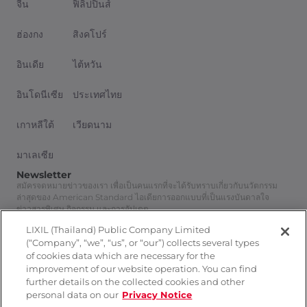
จีน
ฟิลิปปินส์
ฮ่องกง
สิงคโปร์
อินเดีย
ไต้หวัน
อินโดนีเซีย
ประเทศไทย
เกาหลีใต้
เวียดนาม
มาเลเซีย
Newsletter
สมัครจดหมายข่าวของเรา เพื่อเป็นคนแรกที่จะได้รับทราบเกี่ยวกับนวัตกรรม
ล่าสุดของ American Standard ไอเดียการออกแบบที่เป็นแรงบันดาลใจ
ข่าวสารพิเศษ กิจกรรม และการอัปเดต
สมัครสมาชิก
LIXIL (Thailand) Public Company Limited
Follow Us
(“Company”, “we”, “us”, or “our”) collects several types
of cookies data which are necessary for the
improvement of our website operation. You can find
further details on the collected cookies and other
personal data on our
Privacy Notice
นโยบายความเป็นส่วนตัว
ติดต่อเรา