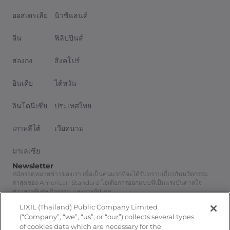
ออสเตรเลีย
นิวซีแลนด์
จีน
ฟิลิปปินส์
ฮ่องกง
สิงคโปร์
อินเดีย
ไต้หวัน
อินโดนีเซีย
ประเทศไทย
เกาหลีใต้
เวียดนาม
มาเลเซีย
Newsletter
สมัครจดหมายข่าวของเรา เพื่อเป็นคนแรกที่จะได้รับทราบเกี่ยวกับนวัตกรรม
ล่าสุดของ American Standard ไอเดียการออกแบบที่เป็นแรงบันดาลใจ
ข่าวสารพิเศษ กิจกรรม และการอัปเดต
สมัครสมาชิก
LIXIL (Thailand) Public Company Limited
Follow Us
(“Company”, “we”, “us”, or “our”) collects several types
of cookies data which are necessary for the