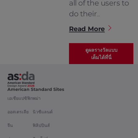
all of the users to
do their
businesses in the
Read More
bathroom at the
same time. In
ดูผลรางวัลแบบ
order not to
เต็มได้ที่นี่
waste any time. It
also maximizes
the usages of tiny
American Standard Sites
เอเชียแปซิฟิก
พม่า
bathroom space.
There are three
ออสเตรเลีย
นิวซีแลนด์
parts as a
จีน
ฟิลิปปินส์
modular system,