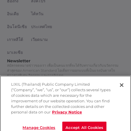
ฮ่องกง
สิงคโปร์
which are basin
area, toilet area
อินเดีย
ไต้หวัน
and shower area.
อินโดนีเซีย
ประเทศไทย
It is a flexible
เกาหลีใต้
เวียดนาม
design for
มาเลเซีย
condominium
Newsletter
planning.
สมัครจดหมายข่าวของเรา เพื่อเป็นคนแรกที่จะได้รับทราบเกี่ยวกับนวัตกรรม
ล่าสุดของ American Standard ไอเดียการออกแบบที่เป็นแรงบันดาลใจ
ข่าวสารพิเศษ กิจกรรม และการอัปเดต
สมัครสมาชิก
งานออกแบบของท่าน
LIXIL (Thailand) Public Company Limited
Follow Us
(“Company”, “we”, “us”, or “our”) collects several types
ได้รับแรงบันดาล
of cookies data which are necessary for the
improvement of our website operation. You can find
ใจมาจากอะไร : The
further details on the collected cookies and other
personal data on our
Privacy Notice
design is inspired
นโยบายความเป็นส่วนตัว
ติดต่อเรา
from users and
Manage Cookies
Accept All Cookies
© 2026 LIXIL International Pte Ltd