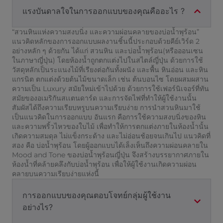
แรงบันดาลใจในการออกแบบของคุณคืออะไร ?
“สวนหินแห่งความสงบนิ่ง และความผ่อนคลายของบ่อนํ้าพุร้อน”
แนวคิดหลักของการออกแบบผลงานชิ้นนี้ประกอบด้วยคีย์เวิร์ด 2
อย่างหลัก ๆ ด้วยกัน ได้แก่ สวนหิน และบ่อนํ้าพุร้อน(หรือออนเซน
ในภาษาญี่ปุ่น) โดยห้องนํ้าถูกตกแต่งไปในสไตล์ญี่ปุ่น ด้วยการใช้
วัสดุหลักเป็นระแนงไม้ที่เรียงต่อกันทั้งผนัง และพื้น หินอ่อน และหิน
แกรนิต ตกแต่งด้วยต้นไม้ขนาดเล็ก เช่น ต้นบอนไซ โดยผสมผสาน
ความเป็น Luxury สมัยใหม่เข้าไปด้วย ด้วยการใช้เฟอร์นิเจอร์ที่ทัน
สมัยของอเมริกันสเเตนดาร์ด และการจัดไฟที่ทำให้ผู้ใช้งานนั้น
สัมผัสได้ถึงความเรียบหรูบนความเรียบง่าย การนำสวนหินมาใช้
เป็นแนวคิดในการออกแบบ อันแรก คือการใช้ความสงบนิ่งของหิน
และความพริ้วไหวของใบไม้ เพื่อทำให้การตกแต่งภายในห้องนํ้านั้น
เกิดความสมดุล ไม่แข็งกระด้าง และไม่อ่อนช้อยจนเกินไป แนวคิดที่
สอง คือ บ่อนํ้าพุร้อน โดยผู้ออกแบบได้เล็งเห็นถึงความผ่อนคลายใน
Mood and Tone ของบ่อนํ้าพุร้อนญี่ปุ่น จึงสร้างบรรยากาศภายใน
ห้องนํ้าที่คล้ายคลึงกับบ่อนํ้าพุร้อน เพื่อให้ผู้ใช้งานเกิดความผ่อน
คลายบนความเรียบง่ายแห่งนี้
การออกแบบของคุณตอบโจทย์กลุ่มผู้ใช้งาน
อย่างไร?