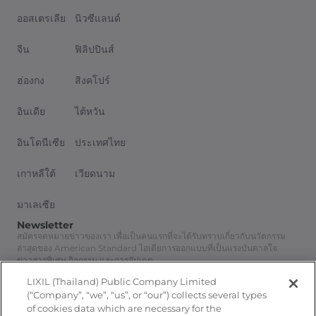
ออสเตรเลีย
นิวซีแลนด์
จีน
ฟิลิปปินส์
ฮ่องกง
สิงคโปร์
อินเดีย
ไต้หวัน
อินโดนีเซีย
ประเทศไทย
เกาหลีใต้
เวียดนาม
มาเลเซีย
Newsletter
สมัครจดหมายข่าวของเรา เพื่อเป็นคนแรกที่จะได้รับทราบเกี่ยวกับนวัตกรรม
ล่าสุดของ American Standard ไอเดียการออกแบบที่เป็นแรงบันดาลใจ
ข่าวสารพิเศษ กิจกรรม และการอัปเดต
สมัครสมาชิก
LIXIL (Thailand) Public Company Limited
Follow Us
(“Company”, “we”, “us”, or “our”) collects several types
of cookies data which are necessary for the