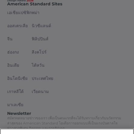
American Standard Sites
เอเชียแปซิฟิก
พม่า
ออสเตรเลีย
นิวซีแลนด์
จีน
ฟิลิปปินส์
ฮ่องกง
สิงคโปร์
อินเดีย
ไต้หวัน
อินโดนีเซีย
ประเทศไทย
เกาหลีใต้
เวียดนาม
มาเลเซีย
Newsletter
สมัครจดหมายข่าวของเรา เพื่อเป็นคนแรกที่จะได้รับทราบเกี่ยวกับนวัตกรรม
ล่าสุดของ American Standard ไอเดียการออกแบบที่เป็นแรงบันดาลใจ
ข่าวสารพิเศษ กิจกรรม และการอัปเดต