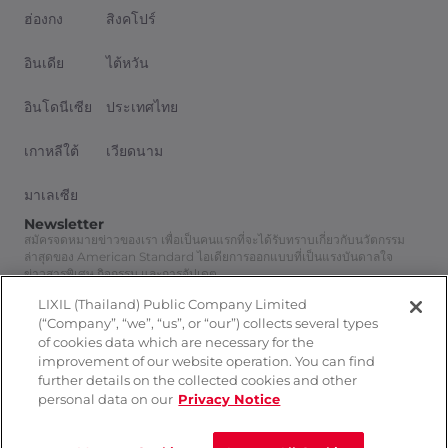
ฮ่องกง
สิงคโปร์
อินเดีย
ไต้หวัน
อินโดนีเซีย
ประเทศไทย
เกาหลีใต้
เวียดนาม
มาเลเซีย
Newsletter
สมัครจดหมายข่าวของเรา เพื่อเป็นคนแรกที่จะได้รับทราบเกี่ยวกับนวัตกรรม
ล่าสุดของ American Standard ไอเดียการออกแบบที่เป็นแรงบันดาลใจ
ข่าวสารพิเศษ กิจกรรม และการอัปเดต
สมัครสมาชิก
LIXIL (Thailand) Public Company Limited
Follow Us
(“Company”, “we”, “us”, or “our”) collects several types
of cookies data which are necessary for the
improvement of our website operation. You can find
further details on the collected cookies and other
personal data on our
Privacy Notice
นโยบายความเป็นส่วนตัว
ติดต่อเรา