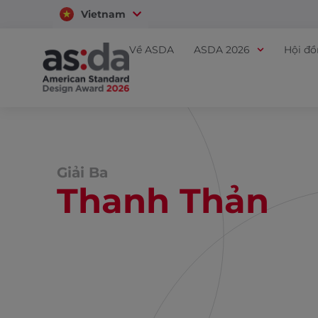
Vietnam
Thailand
Về ASDA
ASDA 2026
Hội đ
Giải Ba
Thanh Thản