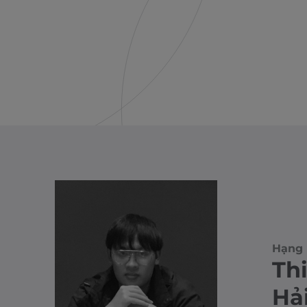
Hạng 
Th
Hả