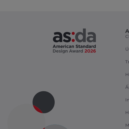
A
C
Ú
T
H
Ấ
I
H
M