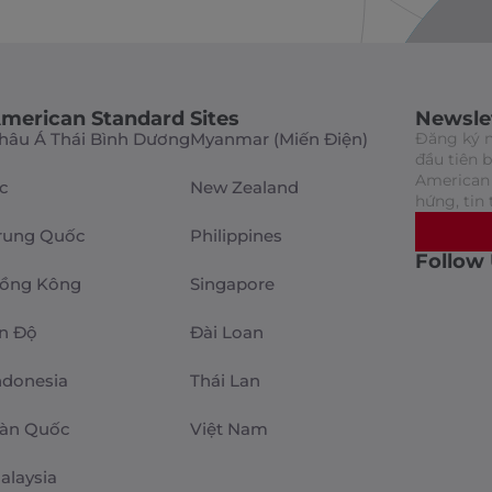
merican Standard Sites
Newsle
hâu Á Thái Bình Dương
Myanmar (Miến Điện)
Đăng ký n
đầu tiên 
American 
c
New Zealand
hứng, tin 
rung Quốc
Philippines
Follow
ồng Kông
Singapore
n Độ
Đài Loan
ndonesia
Thái Lan
àn Quốc
Việt Nam
alaysia