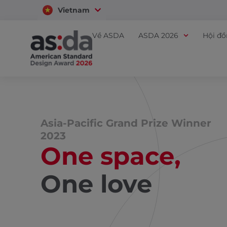
Vietnam
Thailand
Về ASDA
ASDA 2026
Hội đ
Asia-Pacific Grand Prize Winner
2023
One space,
One love