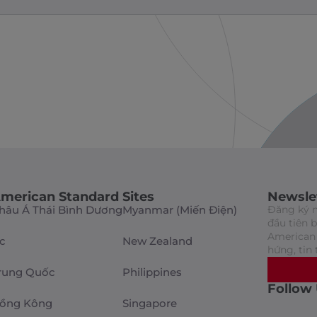
merican Standard Sites
Newsle
hâu Á Thái Bình Dương
Myanmar (Miến Điện)
Đăng ký n
đầu tiên 
American 
c
New Zealand
hứng, tin 
rung Quốc
Philippines
Follow
ồng Kông
Singapore