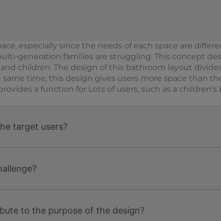
space, especially since the needs of each space are differ
lti-generation families are struggling. This concept desig
nd children. The design of this bathroom layout divides 
the same time, this design gives users more space than t
t provides a function for Lots of users, such as a children's
the target users?
hallenge?
bute to the purpose of the design?