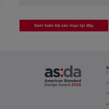
Xem toàn bộ các mục tại đây
A
C
Ú
T
H