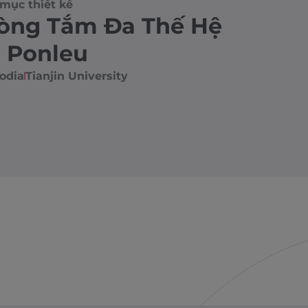
mục thiết kế
òng Tắm Đa Thế Hệ
n Ponleu
odia
Tianjin University