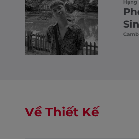
Hạng 
Ph
Si
Camb
Về Thiết Kế