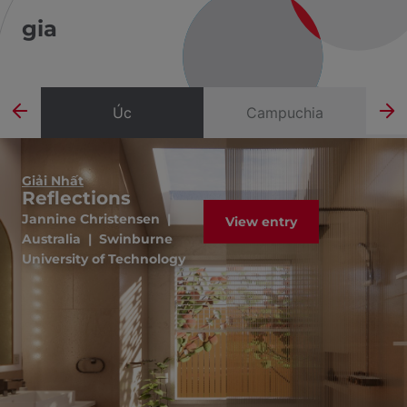
gia
Úc
Campuchia
Giải Nhất
Reflections
Jannine Christensen |
View entry
Australia | Swinburne
University of Technology