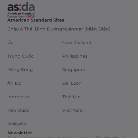
American Standard Sites
Châu Á Thái Bình Dương
Myanmar (Miến Điện)
Úc
New Zealand
Trung Quốc
Philippines
Hồng Kông
Singapore
Ấn Độ
Đài Loan
Indonesia
Thái Lan
Hàn Quốc
Việt Nam
Malaysia
Newsletter
Đăng ký nhận bản tin của chúng tôi và là người đầu tiên biết về