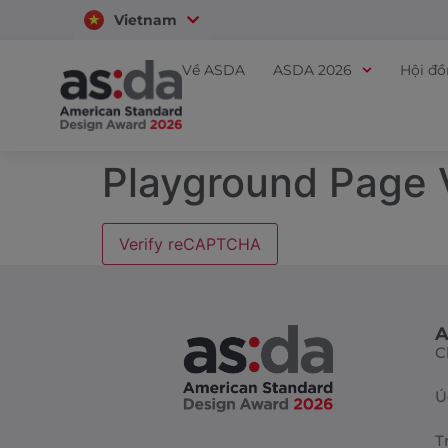
Vietnam
Thailand
Về ASDA
ASDA 2026
Hội đ
Playground Page
Verify reCAPTCHA
A
C
Ú
T