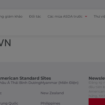
ồng giám khảo
Đối tác
Các mùa ASDA trước
Thư vi
 VN
merican Standard Sites
Newsle
hâu Á Thái Bình Dương
Myanmar (Miến Điện)
Đăng ký n
đầu tiên 
American 
c
New Zealand
hứng, tin 
rung Quốc
Philippines