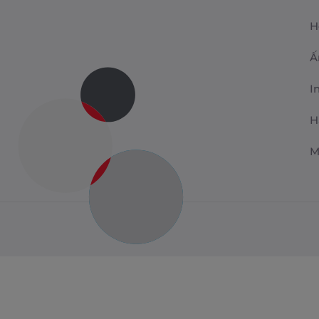
H
Ấ
I
H
M