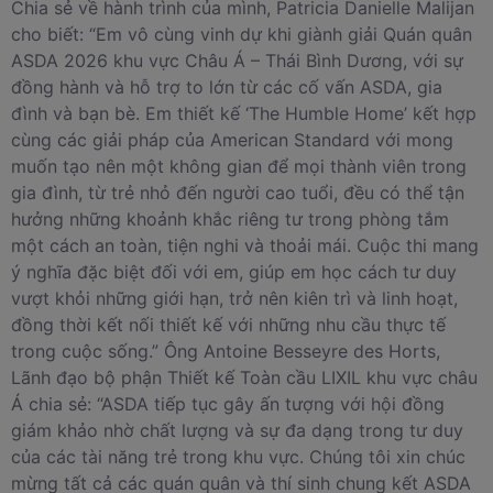
Chia sẻ về hành trình của mình, Patricia Danielle Malijan
cho biết: “Em vô cùng vinh dự khi giành giải Quán quân
ASDA 2026 khu vực Châu Á – Thái Bình Dương, với sự
đồng hành và hỗ trợ to lớn từ các cố vấn ASDA, gia
đình và bạn bè. Em thiết kế ‘The Humble Home’ kết hợp
cùng các giải pháp của American Standard với mong
muốn tạo nên một không gian để mọi thành viên trong
gia đình, từ trẻ nhỏ đến người cao tuổi, đều có thể tận
hưởng những khoảnh khắc riêng tư trong phòng tắm
một cách an toàn, tiện nghi và thoải mái. Cuộc thi mang
ý nghĩa đặc biệt đối với em, giúp em học cách tư duy
vượt khỏi những giới hạn, trở nên kiên trì và linh hoạt,
đồng thời kết nối thiết kế với những nhu cầu thực tế
trong cuộc sống.” Ông Antoine Besseyre des Horts,
Lãnh đạo bộ phận Thiết kế Toàn cầu LIXIL khu vực châu
Á chia sẻ: “ASDA tiếp tục gây ấn tượng với hội đồng
giám khảo nhờ chất lượng và sự đa dạng trong tư duy
của các tài năng trẻ trong khu vực. Chúng tôi xin chúc
mừng tất cả các quán quân và thí sinh chung kết ASDA