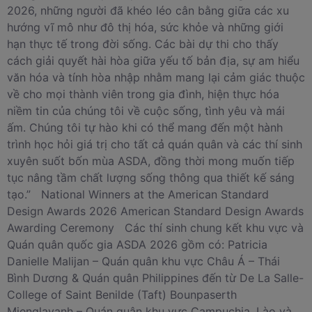
2026, những người đã khéo léo cân bằng giữa các xu
hướng vĩ mô như đô thị hóa, sức khỏe và những giới
hạn thực tế trong đời sống. Các bài dự thi cho thấy
cách giải quyết hài hòa giữa yếu tố bản địa, sự am hiểu
văn hóa và tính hòa nhập nhằm mang lại cảm giác thuộc
về cho mọi thành viên trong gia đình, hiện thực hóa
niềm tin của chúng tôi về cuộc sống, tình yêu và mái
ấm. Chúng tôi tự hào khi có thể mang đến một hành
trình học hỏi giá trị cho tất cả quán quân và các thí sinh
xuyên suốt bốn mùa ASDA, đồng thời mong muốn tiếp
tục nâng tầm chất lượng sống thông qua thiết kế sáng
tạo.” National Winners at the American Standard
Design Awards 2026 American Standard Design Awards
Awarding Ceremony Các thí sinh chung kết khu vực và
Quán quân quốc gia ASDA 2026 gồm có: Patricia
Danielle Malijan – Quán quân khu vực Châu Á – Thái
Bình Dương & Quán quân Philippines đến từ De La Salle-
College of Saint Benilde (Taft) Bounpaserth
Mienglavanh – Quán quân khu vực Campuchia, Lào và