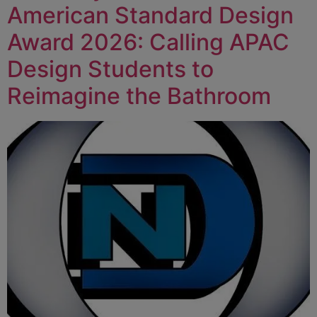
American Standard Design
Award 2026: Calling APAC
Design Students to
Reimagine the Bathroom