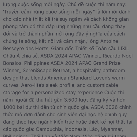
lượng cuộc sống mỗi ngày. Chủ đề cuộc thi năm nay:
‘Truyền cảm hứng cuộc sống mỗi ngày” là lời mời dành
cho các nhà thiết kế trẻ suy ngẫm về cách không gian
phòng tắm có thể đáp ứng những nhu cầu đang thay
đổi và trở thành phần mở rộng đầy ý nghĩa của cách
chúng ta sống, kết nối và cảm nhận,” ông Antoine
Besseyre des Horts, Giám đốc Thiết kế Toàn cầu LIXIL
Châu Á chia sẻ. ASDA 2024 APAC Winner_ Ricardo Noel
Bonalos, Philippines ASDA 2024 APAC Grand Prize
Winner_ SereniScape Retreat, a hospitality bathroom
design that blends American Standard Loven’s warm
curves, Aero-lite’s sleek profile, and customizable
storage for a personalized stay experience Cuộc thi
năm ngoái đã thu hút gần 3.500 lượt đăng ký và hơn
1.000 bài dự thi đến từ chín quốc gia. ASDA 2026 chính
thức mở đơn dành cho sinh viên đại học hệ chính quy
đang theo học ngành kiến trúc hoặc thiết kế nội thất tại
các quốc gia: Campuchia, Indonesia, Lào, Myanmar,
Philippines, Thái Lan và Việt Nam. Việc đăng ký tham