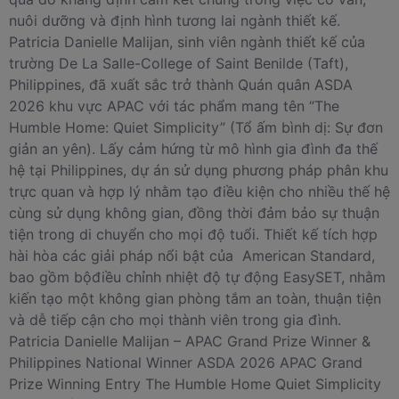
nuôi dưỡng và định hình tương lai ngành thiết kế.
Patricia Danielle Malijan, sinh viên ngành thiết kế của
trường De La Salle-College of Saint Benilde (Taft),
Philippines, đã xuất sắc trở thành Quán quân ASDA
2026 khu vực APAC với tác phẩm mang tên “The
Humble Home: Quiet Simplicity” (Tổ ấm bình dị: Sự đơn
giản an yên). Lấy cảm hứng từ mô hình gia đình đa thế
hệ tại Philippines, dự án sử dụng phương pháp phân khu
trực quan và hợp lý nhằm tạo điều kiện cho nhiều thế hệ
cùng sử dụng không gian, đồng thời đảm bảo sự thuận
tiện trong di chuyển cho mọi độ tuổi. Thiết kế tích hợp
hài hòa các giải pháp nổi bật của American Standard,
bao gồm bộđiều chỉnh nhiệt độ tự động EasySET, nhằm
kiến tạo một không gian phòng tắm an toàn, thuận tiện
và dễ tiếp cận cho mọi thành viên trong gia đình.
Patricia Danielle Malijan – APAC Grand Prize Winner &
Philippines National Winner ASDA 2026 APAC Grand
Prize Winning Entry The Humble Home Quiet Simplicity