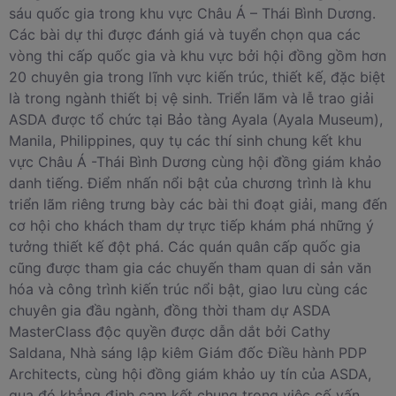
sáu quốc gia trong khu vực Châu Á – Thái Bình Dương.
Các bài dự thi được đánh giá và tuyển chọn qua các
vòng thi cấp quốc gia và khu vực bởi hội đồng gồm hơn
20 chuyên gia trong lĩnh vực kiến trúc, thiết kế, đặc biệt
là trong ngành thiết bị vệ sinh. Triển lãm và lễ trao giải
ASDA được tổ chức tại Bảo tàng Ayala (Ayala Museum),
Manila, Philippines, quy tụ các thí sinh chung kết khu
vực Châu Á -Thái Bình Dương cùng hội đồng giám khảo
danh tiếng. Điểm nhấn nổi bật của chương trình là khu
triển lãm riêng trưng bày các bài thi đoạt giải, mang đến
cơ hội cho khách tham dự trực tiếp khám phá những ý
tưởng thiết kế đột phá. Các quán quân cấp quốc gia
cũng được tham gia các chuyến tham quan di sản văn
hóa và công trình kiến trúc nổi bật, giao lưu cùng các
chuyên gia đầu ngành, đồng thời tham dự ASDA
MasterClass độc quyền được dẫn dắt bởi Cathy
Saldana, Nhà sáng lập kiêm Giám đốc Điều hành PDP
Architects, cùng hội đồng giám khảo uy tín của ASDA,
qua đó khẳng định cam kết chung trong việc cố vấn,