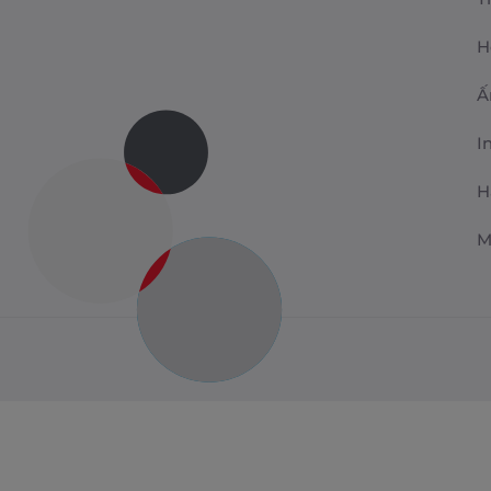
H
Ấ
I
H
M