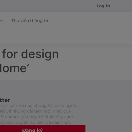
Log In
ện
Thư viện thông tin
 for design
Home’
tter
hận bản tin của chúng tôi và là người
biết về những cải tiến mới nhất của
Standard, ý tưởng thiết kế đầy cảm
tức độc quyền, sự kiện và cập nhật.
Đăng ký