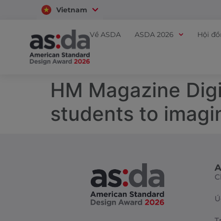
Vietnam
Thailand
Về ASDA
ASDA 2026
Hội đ
HM Magazine Digit
students to imag
A
C
Ú
T