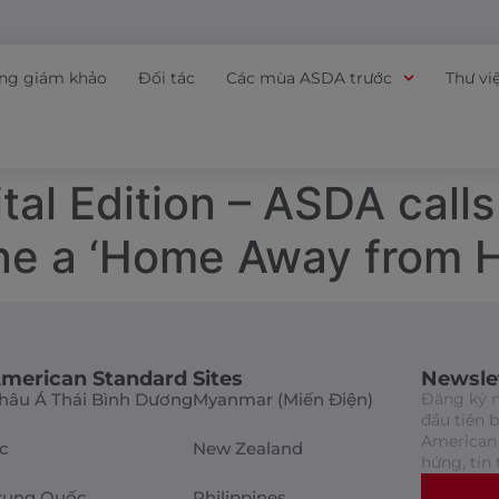
ồng giám khảo
Đối tác
Các mùa ASDA trước
Thư vi
al Edition – ASDA calls
ine a ‘Home Away from 
merican Standard Sites
Newsle
hâu Á Thái Bình Dương
Myanmar (Miến Điện)
Đăng ký n
đầu tiên 
American 
c
New Zealand
hứng, tin 
rung Quốc
Philippines