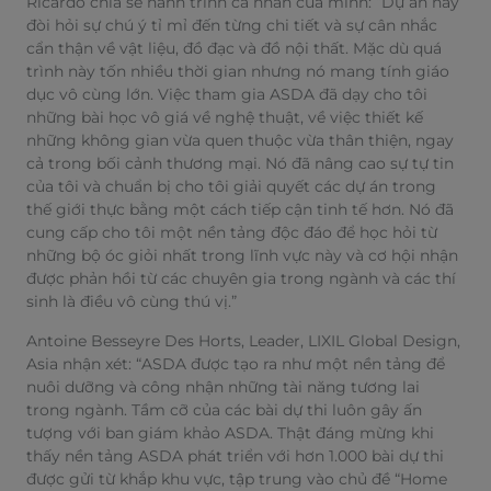
Ricardo chia sẻ hành trình cá nhân của mình: “Dự án này
đòi hỏi sự chú ý tỉ mỉ đến từng chi tiết và sự cân nhắc
cẩn thận về vật liệu, đồ đạc và đồ nội thất. Mặc dù quá
trình này tốn nhiều thời gian nhưng nó mang tính giáo
dục vô cùng lớn. Việc tham gia ASDA đã dạy cho tôi
những bài học vô giá về nghệ thuật, về việc thiết kế
những không gian vừa quen thuộc vừa thân thiện, ngay
cả trong bối cảnh thương mại. Nó đã nâng cao sự tự tin
của tôi và chuẩn bị cho tôi giải quyết các dự án trong
thế giới thực bằng một cách tiếp cận tinh tế hơn. Nó đã
cung cấp cho tôi một nền tảng độc đáo để học hỏi từ
những bộ óc giỏi nhất trong lĩnh vực này và cơ hội nhận
được phản hồi từ các chuyên gia trong ngành và các thí
sinh là điều vô cùng thú vị.”
Antoine Besseyre Des Horts, Leader, LIXIL Global Design,
Asia nhận xét: “ASDA được tạo ra như một nền tảng để
nuôi dưỡng và công nhận những tài năng tương lai
trong ngành. Tầm cỡ của các bài dự thi luôn gây ấn
tượng với ban giám khảo ASDA. Thật đáng mừng khi
thấy nền tảng ASDA phát triển với hơn 1.000 bài dự thi
được gửi từ khắp khu vực, tập trung vào chủ đề “Home