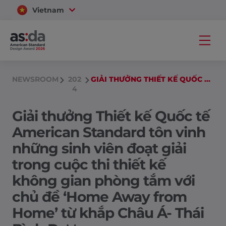
Vietnam
Thailand
NEWSROOM
202
GIẢI THƯỞNG THIẾT KẾ QUỐC TẾ AMERICAN STANDARD TÔN VINH NHỮNG SINH VIÊN ĐOẠT GIẢI TRONG CUỘC THI THIẾT KẾ KHÔNG GIAN PHÒNG TẮM VỚI CHỦ ĐỀ ‘HOME AWAY FROM HOME’ TỪ KHẮP CHÂU Á- THÁI BÌNH DƯƠNG
4
Giải thưởng Thiết kế Quốc tế
American Standard tôn vinh
những sinh viên đoạt giải
trong cuộc thi thiết kế
không gian phòng tắm với
chủ đề ‘Home Away from
Home’ từ khắp Châu Á- Thái