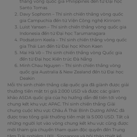
thắng vòng quốc gia Philippines đến từ Đại học
Santo Tomas
Davy Sophonn – Thí sinh chiến thắng vòng quốc
gia Campuchia đến từ Viện Công nghệ Kirirom
Luist Yansen – Thí sinh chiến thắng vòng quốc gia
Indonesia đến từ Đại học Tarumanagara
Podsatorn Keela – Thí sinh chiến thắng vòng quốc
gia Thái Lan đến từ Đại học Khon Kaen
Mai Hà Võ – Thí sinh chiến thắng vòng Quốc gia
đến từ Đại học Kiến trúc Đà Nẵng
Minh Chau Nguyen – Thí sinh chiến thắng vòng
quốc gia Australia & New Zealand đến từ Đại học
Deakin
Mỗi thí sinh chiến thắng cấp quốc gia đã giành được giải
thưởng tiền mặt trị giá 2.000 USD và được các giám
khảo ASDA quốc gia của họ hướng dẫn để tiến tới vòng
chung kết khu vực APAC. Thí sinh chiến thắng Giải
chung cuộc khu vực Châu Á Thái Bình Dương APAC đã
được trao tổng giải thưởng tiền mặt là 5.000 USD. Tất cả
những người lọt vào vòng chung kết khu vực cũng được
mời tham gia chuyến tham quan độc quyền đến Trung
tâm Trải nghiệm LIXIL, Singapore và hội thảo thiết kế