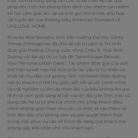
​​thức và khả năng sáng tạo của họ để thiết kế các giải
pháp đổi mới cho phòng tắm dành cho khách sạn nhằm
tái tạo cảm giác ấm áp và mời gọi như ở nhà, phù hợp
với tuyên bố của thương hiệu American Standard về
LIFE.LOVE. HOME.
Ricardo Noel Bonalos, sinh viên trường Đại học Santo
Tomas ở Philippines đã chia sẻ với tư cách là Thí sinh
đoạt giải thưởng Chung cuộc vòng Châu Á- Thái Bình
Dương với bài dự thi có tựa đề “SereniScape Retreat:
Your Personal Urban Oasis”. Tác phẩm đoạt giải của anh
thể hiện sự kết hợp hài hòa giữa các yếu tố tự nhiên và
thiết kế chu đáo, nơi phòng tắm trở thành thiên đường
nơi du khách có thể thư giãn, kết nối lại với chính mình
và trải nghiệm sự ấm áp nhân đôi của bầu không khí gia
đình và cảm giác sảng khoái của ốc đảo yên tĩnh. Việc sử
dụng các hệ tủ có thể tùy chỉnh cho phép khách điều
chỉnh không gian theo nhu cầu cá nhân sẽ tạo thêm cá
tính độc đáo cho phòng tắm và giải quyết thách thức
trong việc phục vụ các sở thích đa dạng của khách mà
không gây khó khăn cho chủ khách sạn.