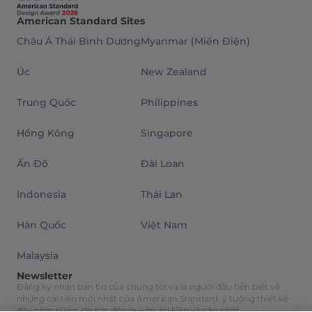
American Standard Sites
Châu Á Thái Bình Dương
Myanmar (Miến Điện)
Úc
New Zealand
Trung Quốc
Philippines
Hồng Kông
Singapore
Ấn Độ
Đài Loan
Indonesia
Thái Lan
Hàn Quốc
Việt Nam
Malaysia
Newsletter
Đăng ký nhận bản tin của chúng tôi và là người đầu tiên biết về
những cải tiến mới nhất của American Standard, ý tưởng thiết kế
đầy cảm hứng, tin tức độc quyền, sự kiện và cập nhật.