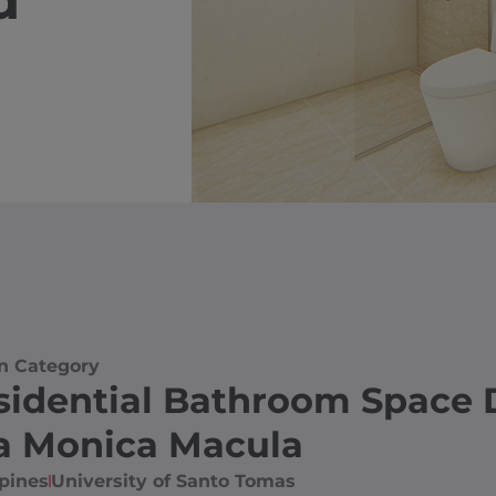
d
n Category
sidential Bathroom Space 
ra Monica Macula
pines​
University of Santo Tomas