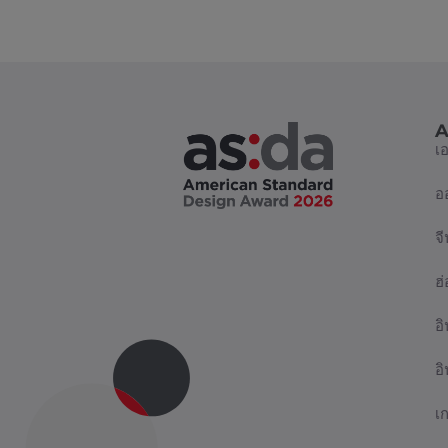
A
เ
อ
จี
ฮ
อิ
อ
เ