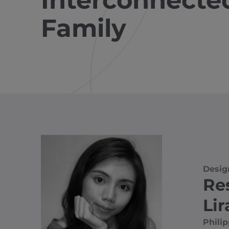
Interconnecte
Family
Desig
Re
Li
Philip