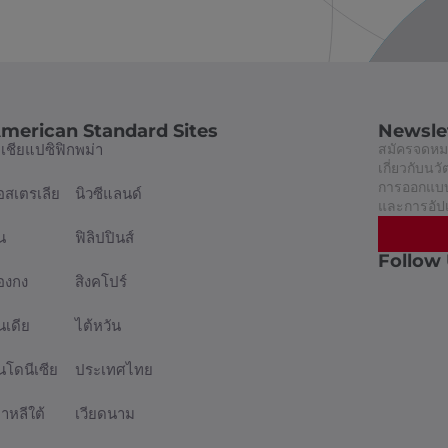
merican Standard Sites
Newsle
อเชียแปซิฟิก
พม่า
สมัครจดหมา
เกี่ยวกับน
การออกแบบท
อสเตรเลีย
นิวซีแลนด์
และการอัป
น
ฟิลิปปินส์
Follow
่องกง
สิงคโปร์
นเดีย
ไต้หวัน
ินโดนีเซีย
ประเทศไทย
กาหลีใต้
เวียดนาม