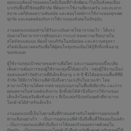
ออกแบบห้องน้ำของคอนโดมิเนียมที่กำลังพัฒนาไปเป็นสังคมเมือง
บวกกับพื้นที่ใช้สอยที่จำกัด ที่ต้องการใช้งานที่ครบครัน และสะดวก
สบาย แต่ก็ยังคงความทันสมัย และตอบโจทย์การใช้งานของทุกเพศ
ทุกวัย และสอดคล้องกับการใช้งานของสังคมในปัจจุบัน
งานออกแบบของท่านได้รับแรงบันดาลใจมาจากอะไร : ได้แรง
บันดาลใจมาจากการหยิบยกเอา mood ของความเรียบง่ายใน
สไตล์ชนบทแบบ ห้องน้ำอเมริกันในสมัยก่อน เเละความหรูหรา
สไตล์เมืองมาผสมกันเพื่อให้ผู้คนในชุมชนเมืองได้รู้สึกถึงกลิ่นอาย
ของชนบท
ผู้ใช้งานกลุ่มเป้าหมายของท่านคือใคร และงานออกแบบนี้จะเติม
เต็มความต้องการของผู้ใช้งานกลุ่มนี้ได้อย่างไร : กลุ่มผู้ใช้งานเป็นก
ลุ่มครอบครัววัยทำงานที่มีเด็กเล็กอายุ 4-8 ปี ซึ่งได้ออกแบบพื้นที่ที่มี
จำกัด ให้มีการใช้งานที่คำนึงถึงความเร่งรีบในยามเช้า โดย
สามารถใช้งานได้หลากหลายรูปแบบภายในพื้นที่เดียวกัน เเละการ
ผ่อนคลายในช่วงหลังเลิกงาน อีกทั้งยังได้คำนึงถึงการใช้งานของ
เด็กเล็กโดยเสริมฟังชั่นต่าง ๆ ที่เป็นเฟอร์นิเจอร์ลอยตัวที่สามารถ
โยกย้ายได้สำหรับเด็กเล็ก
งานออกแบบนี้เป็นไปตามธีมที่กำหนดสำหรับโจทย์การออกแบบที่
ท่านเลือกอย่างไร : - เป็นการออกแบบที่คำนึงถึงพื้นที่ใช้สอยเป็นหลัก
- เป็นการออกแบบที่คำนึงถึงการใช้สอยจริงของสภาพสังคมใน
ปัจจุบัน - เป็นการออกแบบโดยคำนึงถึงช่วงวัยที่แตกต่างกันของผู้ใช้