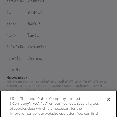
ออสเตรเลีย
นิวซีแลนด์
จีน
ฟิลิปปินส์
ฮ่องกง
สิงคโปร์
อินเดีย
ไต้หวัน
อินโดนีเซีย
ประเทศไทย
เกาหลีใต้
เวียดนาม
มาเลเซีย
Newsletter
สมัครจดหมายข่าวของเรา เพื่อเป็นคนแรกที่จะได้รับทราบเกี่ยวกับนวัตกรรม
ล่าสุดของ American Standard ไอเดียการออกแบบที่เป็นแรงบันดาลใจ
ข่าวสารพิเศษ กิจกรรม และการอัปเดต
สมัครสมาชิก
LIXIL (Thailand) Public Company Limited
Follow Us
(“Company”, “we”, “us”, or “our”) collects several types
of cookies data which are necessary for the
improvement of our website operation. You can find