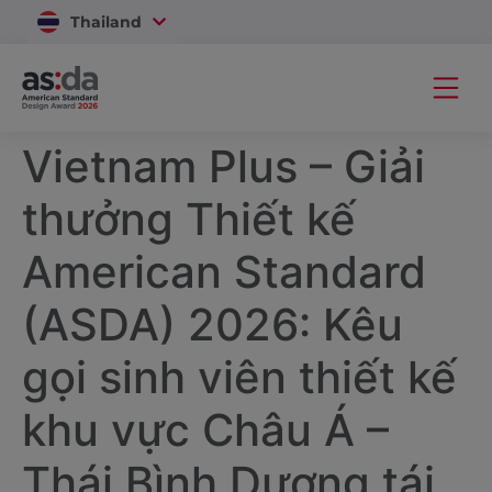
Thailand
Vietnam
Vietnam Plus – Giải
thưởng Thiết kế
American Standard
(ASDA) 2026: Kêu
gọi sinh viên thiết kế
khu vực Châu Á –
Thái Bình Dương tái