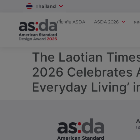
Thailand
Vietnam
เกี่ยวกับ ASDA
ASDA 2026
คณ
The Laotian Time
2026 Celebrates A
Everyday Living’ 
A
เ