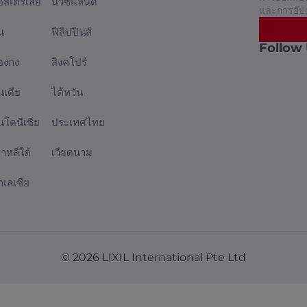
อสเตรเลีย
นิวซีแลนด์
และการอัป
น
ฟิลิปปินส์
Follow
่องกง
สิงคโปร์
นเดีย
ไต้หวัน
ินโดนีเซีย
ประเทศไทย
กาหลีใต้
เวียดนาม
าเลเซีย
© 2026 LIXIL International Pte Ltd