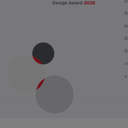
อ
จี
ฮ
อิ
อ
เ
ม