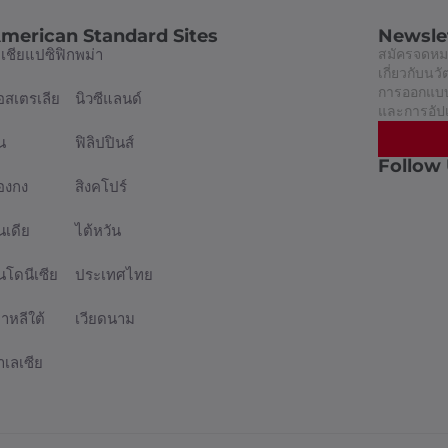
merican Standard Sites
Newsle
อเชียแปซิฟิก
พม่า
สมัครจดหมา
เกี่ยวกับน
การออกแบบท
อสเตรเลีย
นิวซีแลนด์
และการอัป
น
ฟิลิปปินส์
Follow
่องกง
สิงคโปร์
นเดีย
ไต้หวัน
ินโดนีเซีย
ประเทศไทย
กาหลีใต้
เวียดนาม
าเลเซีย