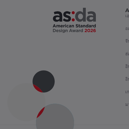
A
เ
อ
จี
ฮ
อิ
อ
เ
ม