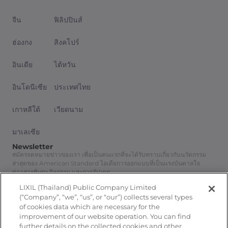
จีน
ฟิลิปปินส์
ฮ่องกง
สิงคโปร์
อินเดีย
ไต้หวัน
อินโดนีเซีย
ประเทศไทย
เกาหลีใต้
เวียดนาม
มาเลเซีย
Newsletter
สมัครจดหมายข่าวของเรา เพื่อเป็นคนแรกที่จะได้รับทราบเกี่ยวกับนวัตกรรม
ล่าสุดของ American Standard ไอเดียการออกแบบที่เป็นแรงบันดาลใจ
ข่าวสารพิเศษ กิจกรรม และการอัปเดต
สมัครสมาชิก
LIXIL (Thailand) Public Company Limited
Follow Us
(“Company”, “we”, “us”, or “our”) collects several types
of cookies data which are necessary for the
improvement of our website operation. You can find
further details on the collected cookies and other