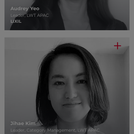
Audrey Yeo
Leader, LWT APAC
LIXIL
Jihae Kim
Leader, Category Management, LWT APAC