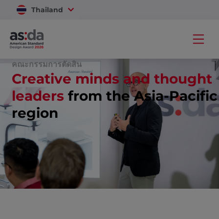
Thailand
Vietnam
คณะกรรมการตัดสิน
Creative minds and thought
leaders
from the Asia-Pacific
region