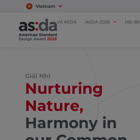
Vietnam
Thailand
Về ASDA
ASDA 2026
Hội đ
Giải Nhì
Nurturing
Nature,
Harmony in