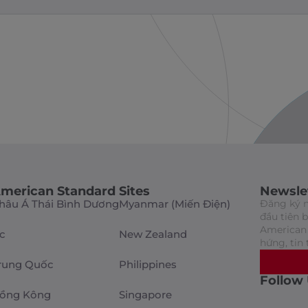
merican Standard Sites
Newsle
hâu Á Thái Bình Dương
Myanmar (Miến Điện)
Đăng ký n
đầu tiên 
American 
c
New Zealand
hứng, tin 
rung Quốc
Philippines
Follow
ồng Kông
Singapore