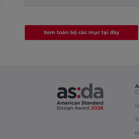
Xem toàn bộ các mục tại đây
A
C
Ú
T
H