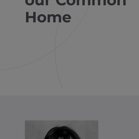
our Common
Home