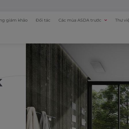
ồng giám khảo
Đối tác
Các mùa ASDA trước
Thư vi
k