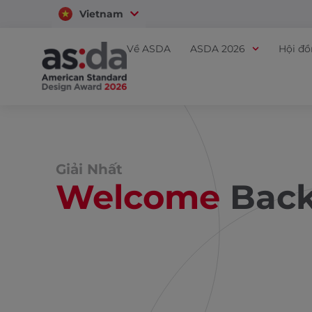
Vietnam
Thailand
Về ASDA
ASDA 2026
Hội đ
Giải Nhất
Welcome
Bac