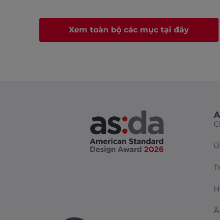
Xem toàn bộ các mục tại đây
A
C
Ú
T
H
Ấ