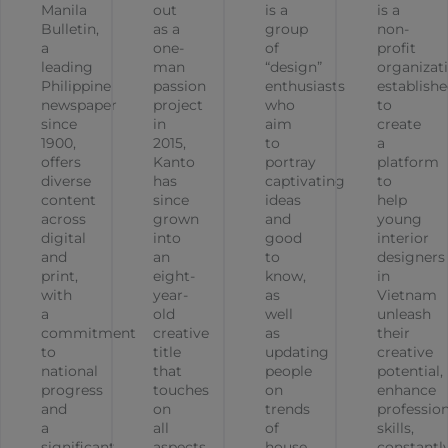
Manila
out
is a
is a
Bulletin,
as a
group
non-
a
one-
of
profit
leading
man
“design”
organizat
Philippine
passion
enthusiasts
establish
newspaper
project
who
to
since
in
aim
create
1900,
2015,
to
a
offers
Kanto
portray
platform
diverse
has
captivating
to
content
since
ideas
help
across
grown
and
young
digital
into
good
interior
and
an
to
designers
print,
eight-
know,
in
with
year-
as
Vietnam
a
old
well
unleash
commitment
creative
as
their
to
title
updating
creative
national
that
people
potential,
progress
touches
on
enhance
and
on
trends
profession
a
all
of
skills,
significant,
aspects
house
constantl