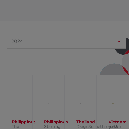
2024
Philippines
Philippines
Thailand
Vietnam
The
Starting
DsignSomething.com
VISA