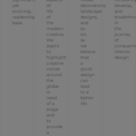
yet
of
decorations,
develop,
evolving,
life
landscape
and
readership
of
designs,
breakthr
base.
the
and
in
modern
so
the
creative.
on,
journey
We
as
of
aspire
we
conqueri
to
believe
interior
highlight
that
design
creative
a
voices
good
around
design
the
can
globe
lead
in
to a
need
better
of a
life.
stage
and
to
provide
a