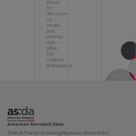
venue
for
discourse
on
issues
and
themes
that
affect
the
creative
professional.
American Standard Sites
Châu Á Thái Bình Dương
Myanmar (Miến Điện)