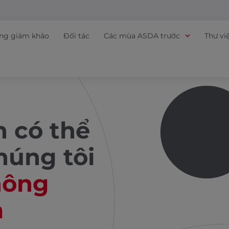
ồng giám khảo
Đối tác
Các mùa ASDA trước
Thư vi
n có thể
húng tôi
hông
m