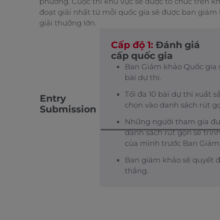
phương. Cuộc thi khu vực sẽ được tổ chức trên 
đoạt giải nhất từ mỗi quốc gia sẽ được ban giám
giải thưởng lớn.
Cấp độ 1:
Đánh giá
cấp quốc gia
Ban Giám khảo Quốc gia s
bài dự thi.
Tối đa 10 bài dự thi xuất 
Entry
chọn vào danh sách rút g
Submission
Những người tham gia đư
danh sách rút gọn sẽ trình
của mình trước Ban Giám
Ban giám khảo sẽ quyết đ
thắng.