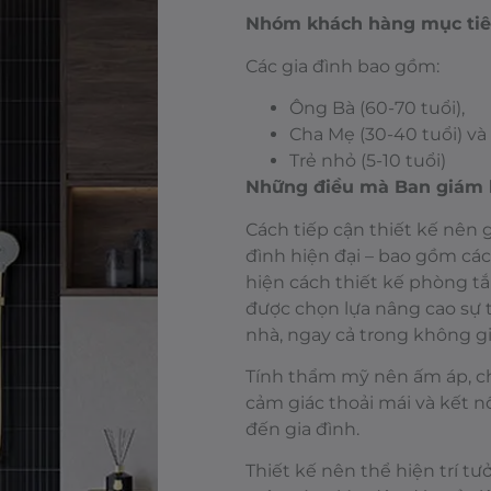
Nhóm khách hàng mục ti
Các gia đình bao gồm:
Ông Bà (60-70 tuổi),
Cha Mẹ (30-40 tuổi) và
Trẻ nhỏ (5-10 tuổi)
Những điều mà Ban giám 
Cách tiếp cận thiết kế nên 
đình hiện đại – bao gồm các 
hiện cách thiết kế phòng 
được chọn lựa nâng cao sự 
nhà, ngay cả trong không g
Tính thẩm mỹ nên ấm áp, ch
cảm giác thoải mái và kết 
đến gia đình.
Thiết kế nên thể hiện trí t