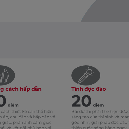
g cách hấp dẫn
Tính độc đáo
0
20
điểm
điểm
cách thiết kế cần thể hiện
Bài dự thi phải thể hiện đượ
m áp, chu đáo và hấp dẫn về
sáng tạo của thí sinh và ma
ị giác, phản ánh cảm giác
góc nhìn, giải pháp độc đáo 
mái và kết nối phù hợp với
thiện cuộc sống hàng ngày. 