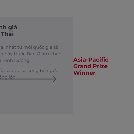
h giá
 Thái
ải nhất từ mỗi quốc gia sẽ
nh bày trước Ban Giám khảo
Asia-Pacific
i Bình Dương.
Grand Prize
o sau đó sẽ công bố người
Winner
ởng lớn.