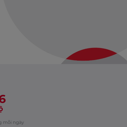
6
ộ
g mỗi ngày