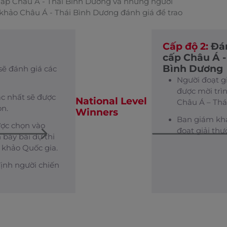
khắp Châu Á - Thái Bình Dương và những người
 khảo Châu Á - Thái Bình Dương đánh giá để trao
Cấp độ 2:
Đán
cấp Châu Á -
Bình Dương
ẽ đánh giá các
Người đoạt gi
được mời trì
sắc nhất sẽ được
National Level
Châu Á – Thá
ọn.
Winners
Ban giám khả
ợc chọn vào
đoạt giải thư
 bày bài dự thi
 khảo Quốc gia.
ịnh người chiến