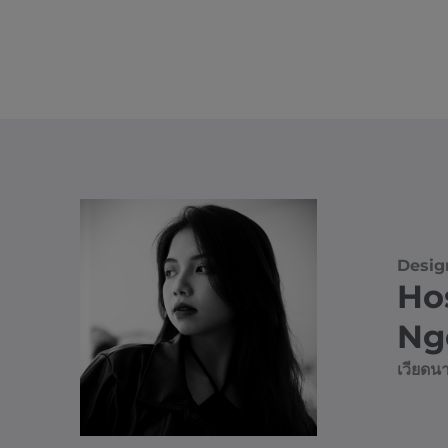
Desig
Ho
Ng
เวียดน