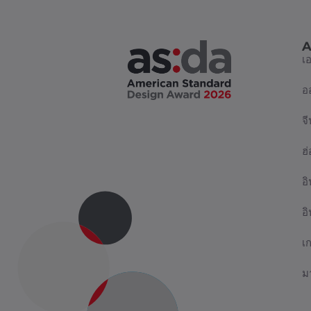
A
เ
อ
จี
ฮ
อิ
อ
เ
ม