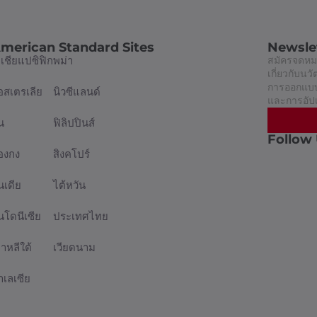
merican Standard Sites
Newsle
อเชียแปซิฟิก
พม่า
สมัครจดหมา
เกี่ยวกับน
การออกแบบท
อสเตรเลีย
นิวซีแลนด์
และการอัป
น
ฟิลิปปินส์
Follow
่องกง
สิงคโปร์
นเดีย
ไต้หวัน
ินโดนีเซีย
ประเทศไทย
กาหลีใต้
เวียดนาม
าเลเซีย