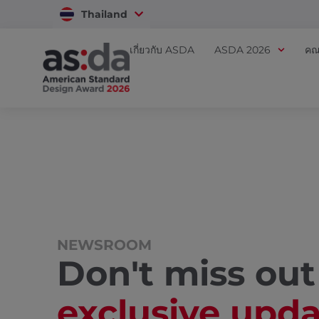
Thailand
Vietnam
เกี่ยวกับ ASDA
ASDA 2026
คณ
NEWSROOM
Don't miss out
exclusive upd