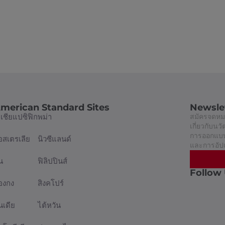
merican Standard Sites
Newsle
อเชียแปซิฟิก
พม่า
สมัครจดหมา
เกี่ยวกับน
การออกแบบท
อสเตรเลีย
นิวซีแลนด์
และการอัป
น
ฟิลิปปินส์
Follow
่องกง
สิงคโปร์
นเดีย
ไต้หวัน