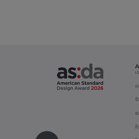
A
เ
อ
จี
ฮ
อิ